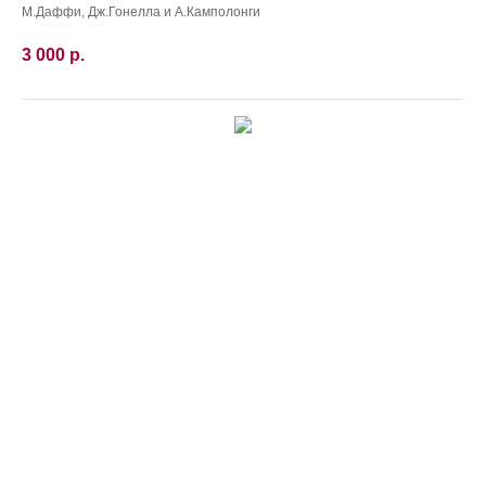
М.Даффи, Дж.Гонелла и А.Камполонги
3 000
р.