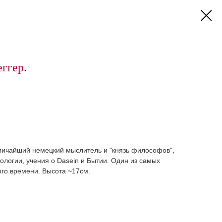
ггер.
личайший немецкий мыслитель и "князь философов",
логии, учения о Dasein и Бытии. Один из самых
го времени. Высота ~17см.