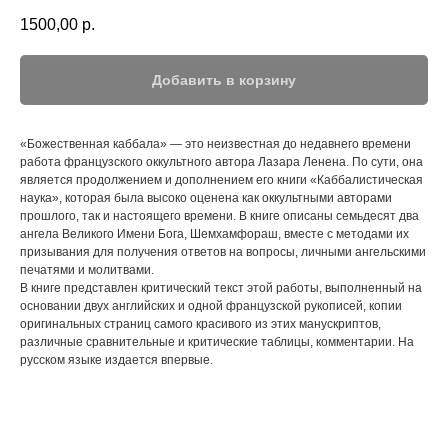
1500,00
р.
Добавить в корзину
«Божественная каббала» — это неизвестная до недавнего времени
работа французского оккультного автора Лазара Ленена. По сути, она
является продолжением и дополнением его книги «Каббалистическая
наука», которая была высоко оценена как оккультными авторами
прошлого, так и настоящего времени. В книге описаны семьдесят два
ангела Великого Имени Бога, Шемхамфораш, вместе с методами их
призывания для получения ответов на вопросы, личными ангельскими
печатями и молитвами.
В книге представлен критический текст этой работы, выполненный на
основании двух английских и одной французской рукописей, копии
оригинальных страниц самого красивого из этих манускриптов,
различные сравнительные и критические таблицы, комментарии. На
русском языке издается впервые.