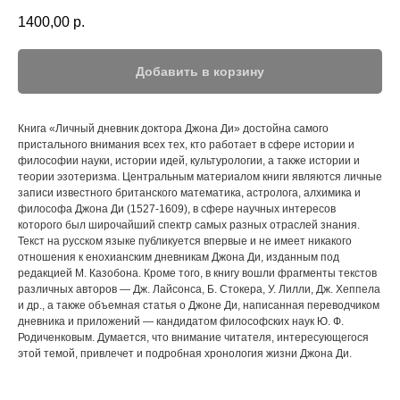
1400,00
р.
Добавить в корзину
Книга «Личный дневник доктора Джона Ди» достойна самого
пристального внимания всех тех, кто работает в сфере истории и
философии науки, истории идей, культурологии, а также истории и
теории эзотеризма. Центральным материалом книги являются личные
записи известного британского математика, астролога, алхимика и
философа Джона Ди (1527-1609), в сфере научных интересов
которого был широчайший спектр самых разных отраслей знания.
Текст на русском языке публикуется впервые и не имеет никакого
отношения к енохианским дневникам Джона Ди, изданным под
редакцией М. Казобона. Кроме того, в книгу вошли фрагменты текстов
различных авторов — Дж. Лайсонса, Б. Стокера, У. Лилли, Дж. Хеппела
и др., а также объемная статья о Джоне Ди, написанная переводчиком
дневника и приложений — кандидатом философских наук Ю. Ф.
Родиченковым. Думается, что внимание читателя, интересующегося
этой темой, привлечет и подробная хронология жизни Джона Ди.